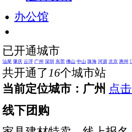
办公馆
已开通城市
汕尾
肇庆
云浮
广州
深圳
东莞
佛山
中山
珠海
河源
北京
惠州
共开通了
16
个城市站
当前定位城市：
广州
点击
线下团购
家具建材特卖，线上报名