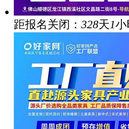
距报名关闭：
328
天
1
小