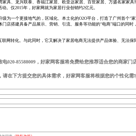
湾家具、龙兴联泰、香福江家居、欧亚达家居、百世家居、万盛名家家具
动。仅2015年，好家网就为家居行业创销约2亿元。
型升级为一个更接地气的，区域化、本土化的O2O平台，打造了广州首个“
门店搭建具备产品展示、营销、引流、服务等功能的“电商”端口的同时，
的互联网转化。与此同时，它又解决了家居电商无法提供产品体验、无法保
20-85588009，好家网客服将免费给您推荐适合您的商家门
司，请在下方提交您的具体需求，好家网客服将根据您的个性化需