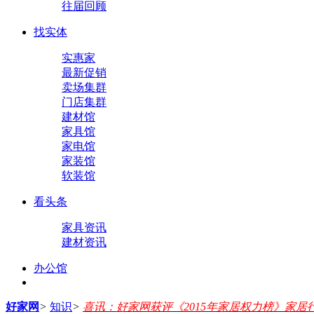
往届回顾
找实体
实惠家
最新促销
卖场集群
门店集群
建材馆
家具馆
家电馆
家装馆
软装馆
看头条
家具资讯
建材资讯
办公馆
好家网
>
知识
>
喜讯：好家网获评《2015年家居权力榜》家居