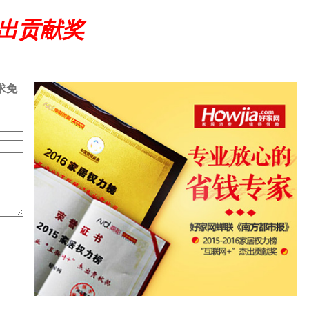
杰出贡献奖
求免