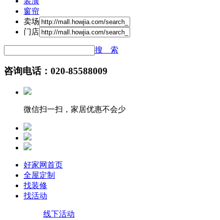
装潢
窗帘
卖场
门店
搜 索
咨询电话：020-85588009
微信扫一扫，家居优惠不会少
好家网首页
全屋定制
找装修
找活动
线下活动