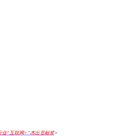
行业“互联网+”杰出贡献奖
>