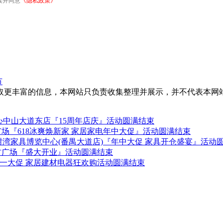
读并同意
《隐私政策》
节
取更丰富的信息，本网站只负责收集整理并展示，并不代表本网
中山大道东店『15周年店庆』活动圆满结束
广场『618冰爽焕新家 家居家电年中大促』活动圆满结束
-28日红树湾家具博览中心(番禺大道店)『年中大促 家具开仓盛宴』活动
建材广场『盛大开业』活动圆满结束
 五一大促 家居建材电器狂欢购活动圆满结束