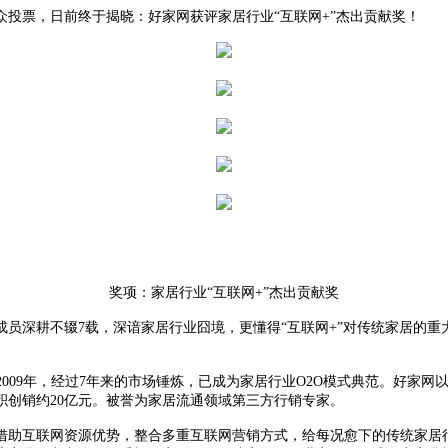
众投票，日前终于揭晓：好家网获评家居行业“互联网+”杰出贡献奖！
奖项：家居行业“互联网+”杰出贡献奖
员深耕不辍7载，深谙家居行业囧境，更懂得“互联网+”对传统家居的重
台，始创于2009年，经过7年来的市场锤炼，已成为家居行业O2O模式典范
积创销约20亿元。被誉为家居流通领域第三方行销专家。
借助互联网资源优势，整合多重互联网营销方式，给每况愈下的传统家居行