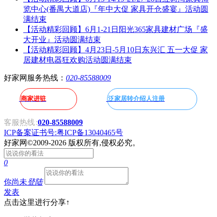
览中心(番禺大道店)『年中大促 家具开仓盛宴』活动圆
满结束
【活动精彩回顾】6月1-21日阳光365家具建材广场『盛
大开业』活动圆满结束
【活动精彩回顾】4月23日-5月10日东兴汇 五一大促 家
居建材电器狂欢购活动圆满结束
好家网服务热线：
020-85588009
商家进驻
泛家居转介绍人注册
客服热线
:
020-85588009
ICP备案证书号:粤ICP备13040465号
好家网
©2009-2026 版权所有,侵权必究。
0
你尚未
登陆
发表
点击这里进行分享↑