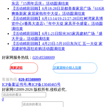
东店『15周年店庆』活动圆满结束
【活动精彩回顾】6月18-28日花都美泰家居广场『618冰
爽焕新家 家居家电年中大促』活动圆满结束
【活动精彩回顾】6月13-14/19-21/27-28日红树湾家具博
览中心(番禺大道店)『年中大促 家具开仓盛宴』活动圆
满结束
【活动精彩回顾】6月1-21日阳光365家具建材广场『盛
大开业』活动圆满结束
【活动精彩回顾】4月23日-5月10日东兴汇 五一大促 家
居建材电器狂欢购活动圆满结束
好家网服务热线：
020-85588009
商家进驻
泛家居转介绍人注册
客服热线
:
020-85588009
ICP备案证书号:粤ICP备13040465号
好家网
©2009-2026 版权所有,侵权必究。
0