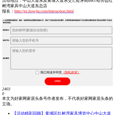
活动地点：中山大道东及黄埔大道东交汇处茅岗BRT站旁边红
树湾家具中山大道东总店
报名：
http://gz.howjia.com/interaction.html
PS.如您需要选购家居、建材、电器等商品或需要找装修公司，请在下方提交您的具体需求，好家网客服将根据您的个性化需求免费给您推 荐适合的商家门店及促
销活动信息。
您的姓名：
您的手机：
您的需求：
我已阅读并同意
《隐私政策》
立即提交
2403
0
本文为好家网家居头条号作者发布，不代表好家网家居头条的
立场。
【活动精彩回顾】黄埔区红树湾家具博览中心中山大道