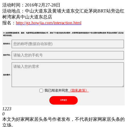
活动时间：2016年2月27-28日
活动地点：中山大道东及黄埔大道东交汇处茅岗BRT站旁边红
树湾家具中山大道东总店
报名：
http://gz.howjia.com/interaction.html
PS.如您需要选购家居、建材、电器等商品或需要找装修公司，请在下方提交您的具体需求，好家网客服将根据您的个性化需求免费给您推 荐适合的商家门店及促
销活动信息。
您的姓名：
您的手机：
您的需求：
我已阅读并同意
《隐私政策》
立即提交
1223
0
本文为好家网家居头条号作者发布，不代表好家网家居头条的
立场。