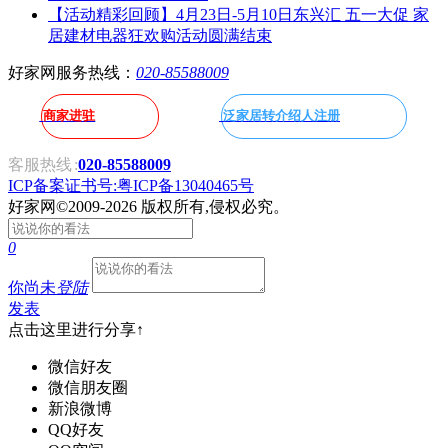
【活动精彩回顾】4月23日-5月10日东兴汇 五一大促 家
居建材电器狂欢购活动圆满结束
好家网服务热线：
020-85588009
商家进驻
泛家居转介绍人注册
客服热线
:
020-85588009
ICP备案证书号:粤ICP备13040465号
好家网
©2009-2026 版权所有,侵权必究。
0
你尚未
登陆
发表
点击这里进行分享↑
微信好友
微信朋友圈
新浪微博
QQ好友