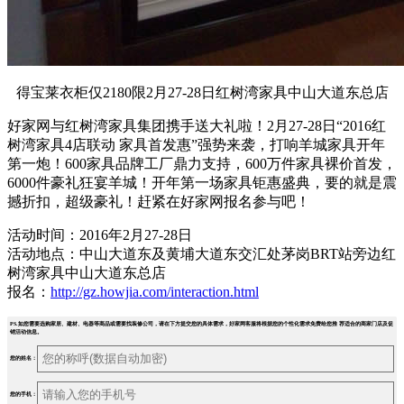
得宝莱衣柜仅2180限2月27-28日红树湾家具中山大道东总店
好家网与红树湾家具集团携手送大礼啦！2月27-28日“2016红
树湾家具4店联动 家具首发惠”强势来袭，打响羊城家具开年
第一炮！600家具品牌工厂鼎力支持，600万件家具裸价首发，
6000件豪礼狂宴羊城！开年第一场家具钜惠盛典，要的就是震
撼折扣，超级豪礼！赶紧在好家网报名参与吧！
活动时间：2016年2月27-28日
活动地点：中山大道东及黄埔大道东交汇处茅岗BRT站旁边红
树湾家具中山大道东总店
报名：
http://gz.howjia.com/interaction.html
PS.如您需要选购家居、建材、电器等商品或需要找装修公司，请在下方提交您的具体需求，好家网客服将根据您的个性化需求免费给您推 荐适合的商家门店及促
销活动信息。
您的姓名：
您的手机：