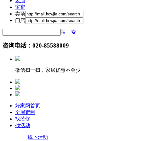
装潢
窗帘
卖场
门店
搜 索
咨询电话：020-85588009
微信扫一扫，家居优惠不会少
好家网首页
全屋定制
找装修
找活动
线下活动