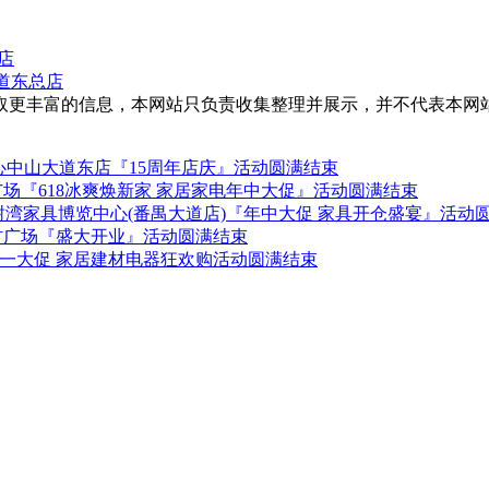
湾店
大道东总店
取更丰富的信息，本网站只负责收集整理并展示，并不代表本网
中山大道东店『15周年店庆』活动圆满结束
广场『618冰爽焕新家 家居家电年中大促』活动圆满结束
-28日红树湾家具博览中心(番禺大道店)『年中大促 家具开仓盛宴』活动
建材广场『盛大开业』活动圆满结束
 五一大促 家居建材电器狂欢购活动圆满结束