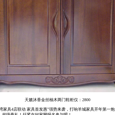
天籁沐香金丝柚木两门鞋柜仅：2800
红树湾家具4店联动 家具首发惠”强势来袭，打响羊城家具开年第一炮
，超级豪礼！赶紧在好家网报名参与吧！