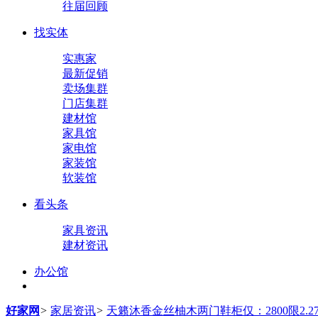
往届回顾
找实体
实惠家
最新促销
卖场集群
门店集群
建材馆
家具馆
家电馆
家装馆
软装馆
看头条
家具资讯
建材资讯
办公馆
好家网
>
家居资讯
>
天籁沐香金丝柚木两门鞋柜仅：2800限2.2