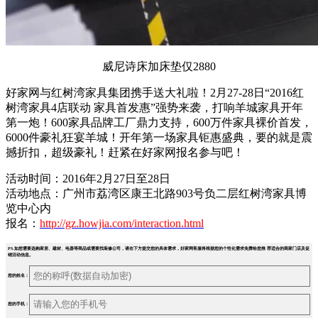
威尼诗床加床垫仅2880
好家网与红树湾家具集团携手送大礼啦！2月27-28日“2016红
树湾家具4店联动 家具首发惠”强势来袭，打响羊城家具开年
第一炮！600家具品牌工厂鼎力支持，600万件家具裸价首发，
6000件豪礼狂宴羊城！开年第一场家具钜惠盛典，要的就是震
撼折扣，超级豪礼！赶紧在好家网报名参与吧！
活动时间：2016年2月27日至28日
活动地点：广州市荔湾区康王北路903号负二层红树湾家具博
览中心内
报名：
http://gz.howjia.com/interaction.html
PS.如您需要选购家居、建材、电器等商品或需要找装修公司，请在下方提交您的具体需求，好家网客服将根据您的个性化需求免费给您推 荐适合的商家门店及促
销活动信息。
您的姓名：
您的手机：