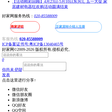
【活动精彩回顾】4月23日-5月10日东兴汇 五一大促 家
居建材电器狂欢购活动圆满结束
好家网服务热线：
020-85588009
商家进驻
泛家居转介绍人注册
客服热线
:
020-85588009
ICP备案证书号:粤ICP备13040465号
好家网
©2009-2026 版权所有,侵权必究。
0
你尚未
登陆
发表
点击这里进行分享↑
微信好友
微信朋友圈
新浪微博
QQ好友
QQ空间