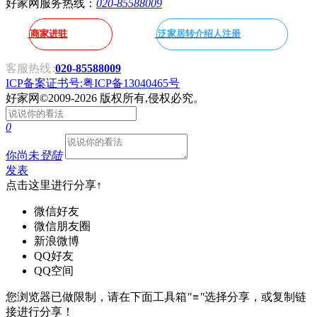
好家网服务热线：
020-85588009
商家进驻
泛家居转介绍人注册
客服热线
:
020-85588009
ICP备案证书号:粤ICP备13040465号
好家网
©2009-2026 版权所有,侵权必究。
0
你尚未
登陆
发表
点击这里进行分享↑
微信好友
微信朋友圈
新浪微博
QQ好友
QQ空间
您浏览器已做限制，请在下面工具箱
"≡"
选择分享，或复制链
接进行分享！