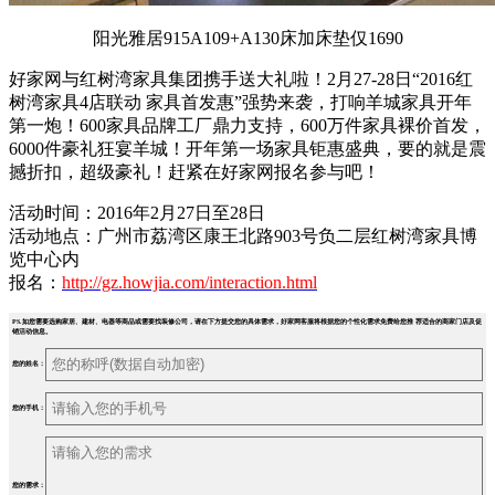
阳光雅居915A109+A130床加床垫仅1690
好家网与红树湾家具集团携手送大礼啦！2月27-28日“2016红
树湾家具4店联动 家具首发惠”强势来袭，打响羊城家具开年
第一炮！600家具品牌工厂鼎力支持，600万件家具裸价首发，
6000件豪礼狂宴羊城！开年第一场家具钜惠盛典，要的就是震
撼折扣，超级豪礼！赶紧在好家网报名参与吧！
活动时间：2016年2月27日至28日
活动地点：广州市荔湾区康王北路903号负二层红树湾家具博
览中心内
报名：
http://gz.howjia.com/interaction.html
PS.如您需要选购家居、建材、电器等商品或需要找装修公司，请在下方提交您的具体需求，好家网客服将根据您的个性化需求免费给您推 荐适合的商家门店及促
销活动信息。
您的姓名：
您的手机：
您的需求：