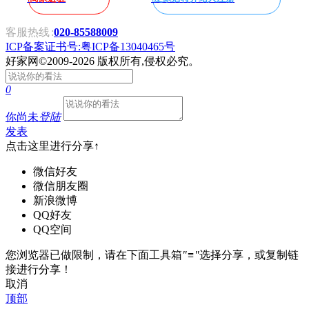
客服热线
:
020-85588009
ICP备案证书号:粤ICP备13040465号
好家网
©2009-2026 版权所有,侵权必究。
0
你尚未
登陆
发表
点击这里进行分享↑
微信好友
微信朋友圈
新浪微博
QQ好友
QQ空间
您浏览器已做限制，请在下面工具箱
"≡"
选择分享，或复制链
接进行分享！
取消
顶部