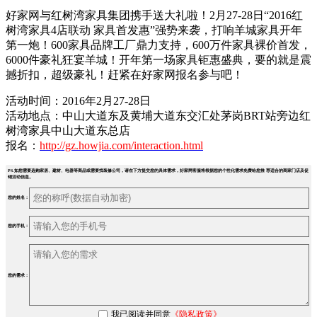
好家网与红树湾家具集团携手送大礼啦！2月27-28日“2016红
树湾家具4店联动 家具首发惠”强势来袭，打响羊城家具开年
第一炮！600家具品牌工厂鼎力支持，600万件家具裸价首发，
6000件豪礼狂宴羊城！开年第一场家具钜惠盛典，要的就是震
撼折扣，超级豪礼！赶紧在好家网报名参与吧！
活动时间：2016年2月27-28日
活动地点：中山大道东及黄埔大道东交汇处茅岗BRT站旁边红
树湾家具中山大道东总店
报名：
http://gz.howjia.com/interaction.html
PS.如您需要选购家居、建材、电器等商品或需要找装修公司，请在下方提交您的具体需求，好家网客服将根据您的个性化需求免费给您推 荐适合的商家门店及促
销活动信息。
您的姓名：
您的手机：
您的需求：
我已阅读并同意
《隐私政策》