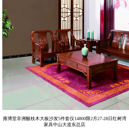
雍博堂非洲酸枝木大板沙发5件套仅14800限2月27-28日红树湾
家具中山大道东总店