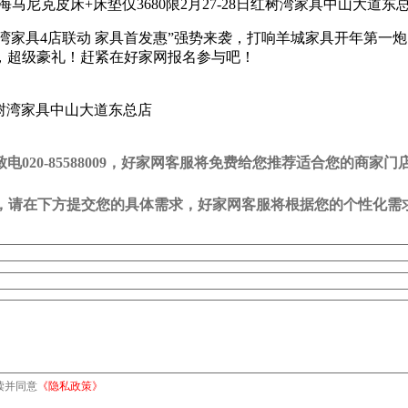
海马尼克皮床+床垫仅3680限2月27-28日红树湾家具中山大道东
红树湾家具4店联动 家具首发惠”强势来袭，打响羊城家具开年第一炮
，超级豪礼！赶紧在好家网报名参与吧！
树湾家具中山大道东总店
20-85588009，好家网客服将免费给您推荐适合您的商家门
司，请在下方提交您的具体需求，好家网客服将根据您的个性化需
读并同意
《隐私政策》