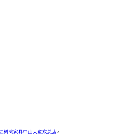
8日红树湾家具中山大道东总店
>