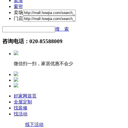
装潢
窗帘
卖场
门店
搜 索
咨询电话：020-85588009
微信扫一扫，家居优惠不会少
好家网首页
全屋定制
找装修
找活动
线下活动