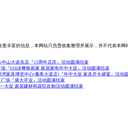
取更丰富的信息，本网站只负责收集整理并展示，并不代表本网
中山大道东店『15周年店庆』活动圆满结束
广场『618冰爽焕新家 家居家电年中大促』活动圆满结束
-28日红树湾家具博览中心(番禺大道店)『年中大促 家具开仓盛宴』活动
建材广场『盛大开业』活动圆满结束
 五一大促 家居建材电器狂欢购活动圆满结束