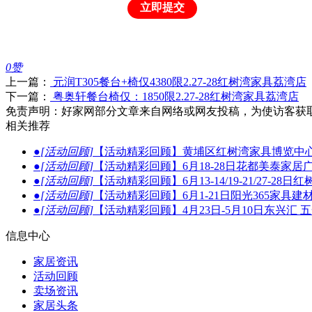
立即提交
0
赞
上一篇：
元润T305餐台+椅仅4380限2.27-28红树湾家具荔湾店
下一篇：
粤奥轩餐台椅仅：1850限2.27-28红树湾家具荔湾店
免责声明：好家网部分文章来自网络或网友投稿，为使访客获
相关推荐
●
[活动回顾]
【活动精彩回顾】黄埔区红树湾家具博览中心
●
[活动回顾]
【活动精彩回顾】6月18-28日花都美泰家居
●
[活动回顾]
【活动精彩回顾】6月13-14/19-21/27
●
[活动回顾]
【活动精彩回顾】6月1-21日阳光365家具
●
[活动回顾]
【活动精彩回顾】4月23日-5月10日东兴汇
信息中心
家居资讯
活动回顾
卖场资讯
家居头条