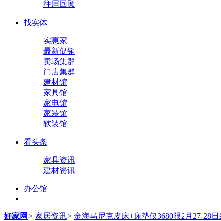
往届回顾
找实体
实惠家
最新促销
卖场集群
门店集群
建材馆
家具馆
家电馆
家装馆
软装馆
看头条
家具资讯
建材资讯
办公馆
好家网
>
家居资讯
>
金海马尼克皮床+床垫仅3680限2月27-2