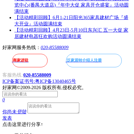
览中心(番禺大道店)『年中大促 家具开仓盛宴』活动圆
满结束
【活动精彩回顾】6月1-21日阳光365家具建材广场『盛
大开业』活动圆满结束
【活动精彩回顾】4月23日-5月10日东兴汇 五一大促 家
居建材电器狂欢购活动圆满结束
好家网服务热线：
020-85588009
商家进驻
泛家居转介绍人注册
客服热线
:
020-85588009
ICP备案证书号:粤ICP备13040465号
好家网
©2009-2026 版权所有,侵权必究。
0
你尚未
登陆
发表
点击这里进行分享↑