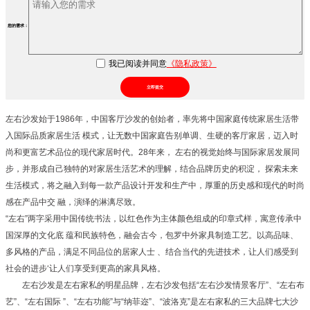
您的需求：
我已阅读并同意
《隐私政策》
立即提交
左右沙发始于1986年，中国客厅沙发的创始者，率先将中国家庭传统家居生活带
入国际品质家居生活 模式，让无数中国家庭告别单调、生硬的客厅家居，迈入时
尚和更富艺术品位的现代家居时代。28年来， 左右的视觉始终与国际家居发展同
步，并形成自己独特的对家居生活艺术的理解，结合品牌历史的积淀， 探索未来
生活模式，将之融入到每一款产品设计开发和生产中，厚重的历史感和现代的时尚
感在产品中交 融，演绎的淋漓尽致。
“左右”两字采用中国传统书法，以红色作为主体颜色组成的印章式样，寓意传承中
国深厚的文化底 蕴和民族特色，融会古今，包罗中外家具制造工艺。以高品味、
多风格的产品，满足不同品位的居家人士 、结合当代的先进技术，让人们感受到
社会的进步‘让人们享受到更高的家具风格。
左右沙发是左右家私的明星品牌，左右沙发包括“左右沙发情景客厅”、“左右布
艺”、“左右国际 ”、“左右功能”与“纳菲迩”、“波洛克”是左右家私的三大品牌七大沙