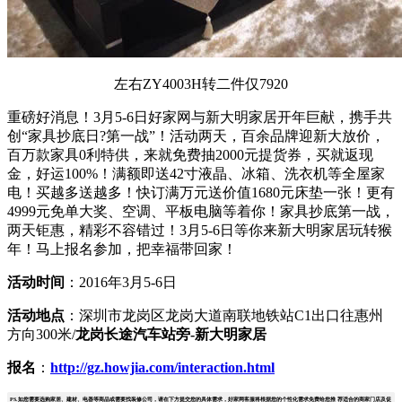
左右ZY4003H转二件仅7920
重磅好消息！3月5-6日好家网与新大明家居开年巨献，携手共
创“家具抄底日?第一战”！活动两天，百余品牌迎新大放价，
百万款家具0利特供，来就免费抽2000元提货券，买就返现
金，好运100%！满额即送42寸液晶、冰箱、洗衣机等全屋家
电！买越多送越多！快订满万元送价值1680元床垫一张！更有
4999元免单大奖、空调、平板电脑等着你！家具抄底第一战，
两天钜惠，精彩不容错过！3月5-6日等你来新大明家居玩转猴
年！马上报名参加，把幸福带回家！
活动时间
：2016年3月5-6日
活动地点
：深圳市龙岗区龙岗大道南联地铁站C1出口往惠州
方向300米/
龙岗长途汽车站旁-新大明家居
报名
：
http://gz.howjia.com/interaction.html
PS.如您需要选购家居、建材、电器等商品或需要找装修公司，请在下方提交您的具体需求，好家网客服将根据您的个性化需求免费给您推 荐适合的商家门店及促