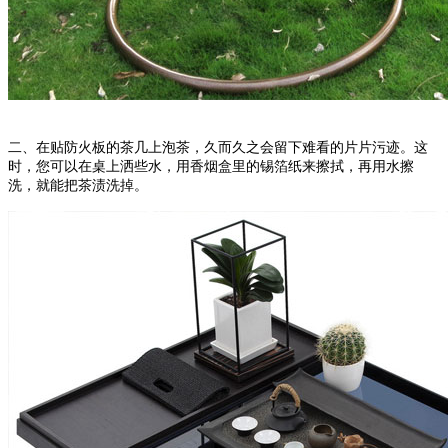
二、在贴防火板的茶几上泡茶，久而久之会留下难看的片片污迹。这
时，您可以在桌上洒些水，用香烟盒里的锡箔纸来擦拭，再用水擦
洗，就能把茶渍洗掉。