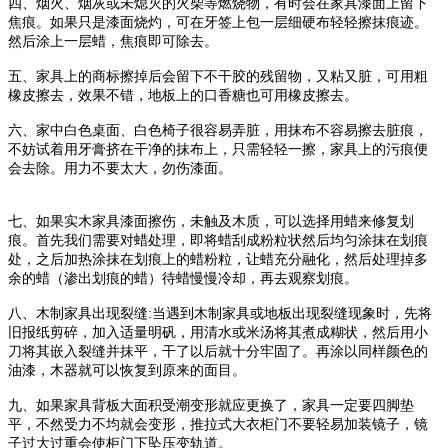
四、烟火、烟灰或未熄灭的火柴等燃烧物，有时会在家具漆面上留下
焦痕。如果只是漆面烧灼，可在牙签上包一层细硬布轻轻擦抹痕迹。
然后涂上一层蜡，焦痕即可除去。
五、家具上的商标擦掉后会留下不干胶的残留物，又粘又脏，可用粗
橡皮擦去，效果不错，地板上的口香糖也可用橡皮擦去。
六、家中白色桌面、白色椅子很容易弄脏，用抹布不容易擦去脏痕，
不妨试着用牙膏挤在干净的抹布上，只需轻轻一擦，家具上的污痕便
会去除。用力不要太大，勿伤漆面。
七、如果实木家具漆面擦伤，未触及木质，可以选择用蜡来修复划
痕。首先我们需要对蜡处理，即将蜡刮成粉粒状然后均匀涂抹在划痕
处，之后加热涂抹在划痕上的蜡粉粒，让蜡充分融化，然后处理掉多
余的蜡（渗出划痕的蜡）待蜡慢慢冷却，再去观察划痕。
八、木制家具出现裂缝:当遇到木制家具或地板出现裂缝现象时，先将
旧报纸剪碎，加入适量明矾，用清水或米汤将其煮成糊状，然后用小
刀将其嵌入裂缝并抹平，干了以后就十分牢固了。再涂以同样颜色的
油漆，木器就可以恢复到原来的面目。
九、如果家具背板大面积受潮变形就应更换了，家具一定要四脚垫
平，不然受力不均就会变形，推拉式大衣柜门不要轻易加装镜子，镜
子过大过重会使柜门下坠压变轨道。