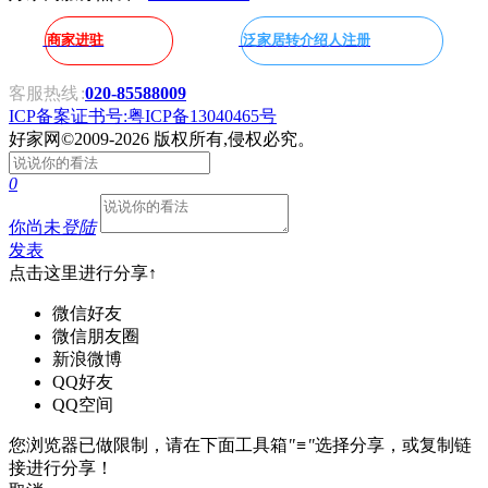
商家进驻
泛家居转介绍人注册
客服热线
:
020-85588009
ICP备案证书号:粤ICP备13040465号
好家网
©2009-2026 版权所有,侵权必究。
0
你尚未
登陆
发表
点击这里进行分享↑
微信好友
微信朋友圈
新浪微博
QQ好友
QQ空间
您浏览器已做限制，请在下面工具箱
"≡"
选择分享，或复制链
接进行分享！