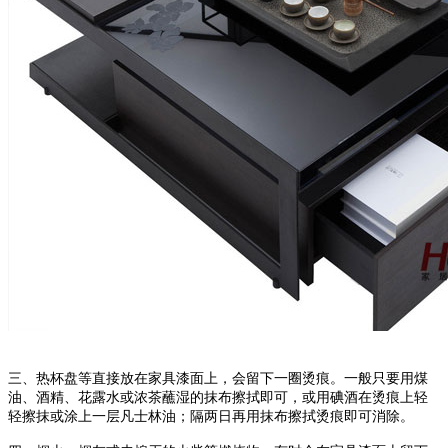
三、热杯盘等直接放在家具漆面上，会留下一圈烫痕。一般只要用煤
油、酒精、花露水或浓茶蘸湿的抹布擦拭即可，或用碘酒在烫痕上轻
轻擦抹或涂上一层凡士林油；隔两日再用抹布擦拭烫痕即可消除。