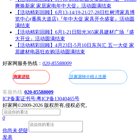
爽焕新家 家居家电年中大促』活动圆满结束
【活动精彩回顾】6月13-14/19-21/27-28日红树湾家具博
览中心(番禺大道店)『年中大促 家具开仓盛宴』活动圆
满结束
【活动精彩回顾】6月1-21日阳光365家具建材广场『盛
大开业』活动圆满结束
【活动精彩回顾】4月23日-5月10日东兴汇 五一大促 家
居建材电器狂欢购活动圆满结束
好家网服务热线：
020-85588009
商家进驻
泛家居转介绍人注册
客服热线
:
020-85588009
ICP备案证书号:粤ICP备13040465号
好家网
©2009-2026 版权所有,侵权必究。
0
你尚未
登陆
发表