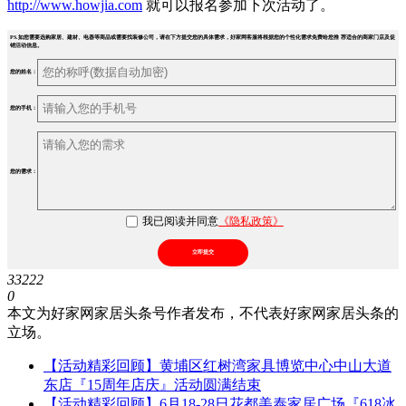
http://www.howjia.com
就可以报名参加下次活动了。
PS.如您需要选购家居、建材、电器等商品或需要找装修公司，请在下方提交您的具体需求，好家网客服将根据您的个性化需求免费给您推 荐适合的商家门店及促
销活动信息。
您的姓名：
您的手机：
您的需求：
我已阅读并同意
《隐私政策》
立即提交
33222
0
本文为好家网家居头条号作者发布，不代表好家网家居头条的
立场。
【活动精彩回顾】黄埔区红树湾家具博览中心中山大道
东店『15周年店庆』活动圆满结束
【活动精彩回顾】6月18-28日花都美泰家居广场『618冰