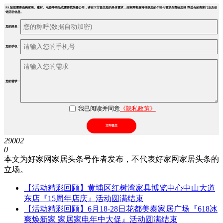
PS.如您需要选购家居、建材、电器等商品或需要找装修公司，请在下方提交您的具体需求，好家网客服将根据您的个性化需求免费给您推 荐适合的商家门店及促
销活动信息。
您的姓名：
您的手机：
您的需求：
我已阅读并同意
《隐私政策》
立即提交
29002
0
本文为好家网家居头条号作者发布，不代表好家网家居头条的
立场。
【活动精彩回顾】黄埔区红树湾家具博览中心中山大道
东店『15周年店庆』活动圆满结束
【活动精彩回顾】6月18-28日花都美泰家居广场『618冰
爽焕新家 家居家电年中大促』活动圆满结束