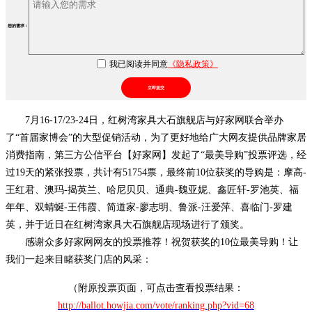
您的需求：
我已阅读并同意
《隐私政策》
立即提交
7月16-17/23-24日，红树湾家具大石旗舰店与好家网联合举办
了“首届家博会”的大型促销活动，为了更好地给广大网友提供品牌家居
消费指南，第三方公信平台【好家网】发起了“最美导购”投票评选，经
过19天的紧张投票，共计有51754票，最终前10位获奖的导购是：摩高-
王红君、澳玛-揭英兰、哈尼贝贝、通典-魏亚妮、鑫匠轩-罗池英、福
年年、双蜻蜒-王伟霞、简道家-廖志明、鲁派-汪爱萍、喜临门-罗建
英，并于近日在红树湾家具大石旗舰店现场进行了颁奖。
感谢众多好家网网友的投票推荐！祝贺获奖的10位最美导购！让
我们一起来目睹获奖门店的风采：
（附原投票页面，可点击查看投票结果：
http://ballot.howjia.com/vote/ranking.php?vid=68​