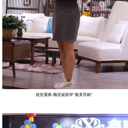
祝贺
通典-魏亚妮
获评“
最美导购
”