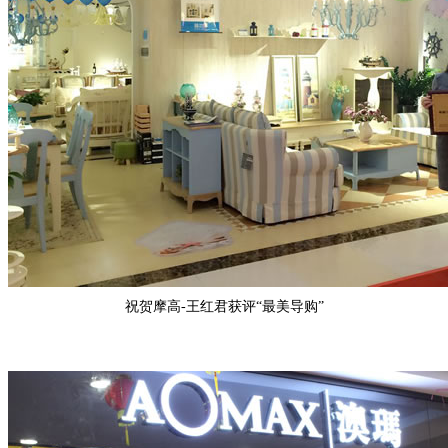
祝贺
摩高-王红君
获评“
最美导购
”