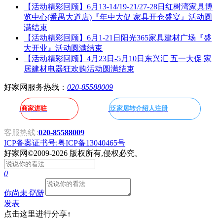
【活动精彩回顾】6月13-14/19-21/27-28日红树湾家具博
览中心(番禺大道店)『年中大促 家具开仓盛宴』活动圆
满结束
【活动精彩回顾】6月1-21日阳光365家具建材广场『盛
大开业』活动圆满结束
【活动精彩回顾】4月23日-5月10日东兴汇 五一大促 家
居建材电器狂欢购活动圆满结束
好家网服务热线：
020-85588009
商家进驻
泛家居转介绍人注册
客服热线
:
020-85588009
ICP备案证书号:粤ICP备13040465号
好家网
©2009-2026 版权所有,侵权必究。
0
你尚未
登陆
发表
点击这里进行分享↑