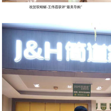
祝贺
双蜻蜒-王伟霞
获评“
最美导购
”