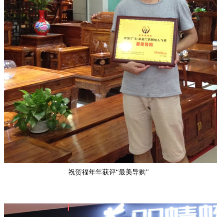
祝贺
福年年
获评“
最美导购
”