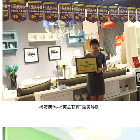
祝贺
澳玛-揭英兰
获评“
最美导购
”