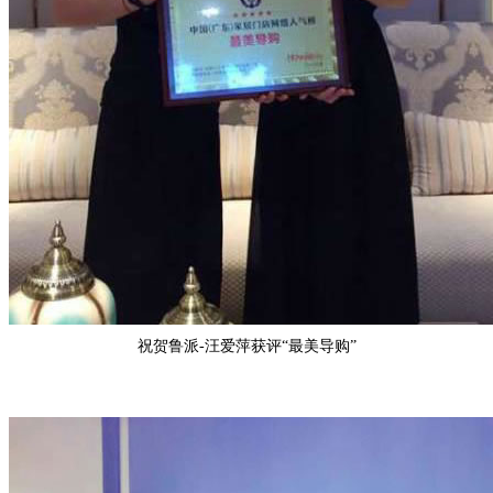
祝贺
鲁派-汪爱萍
获评“
最美导购
”