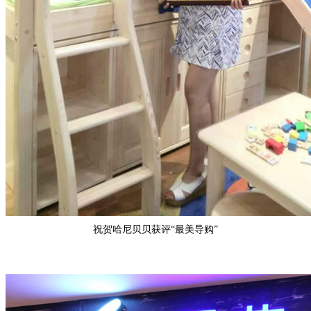
祝贺
哈尼贝贝
获评“
最美导购
”