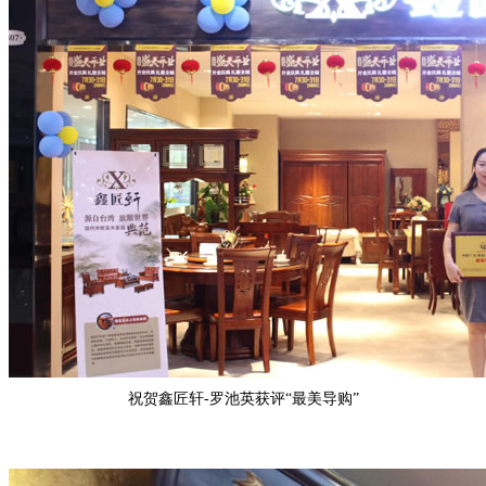
祝贺
鑫匠轩-罗池英
获评“
最美导购
”