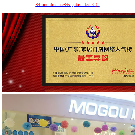
&from=timeline&isappinstalled=0
）