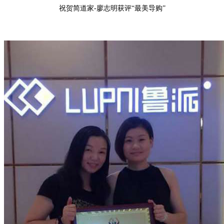
祝贺
简道家-廖志明
获评“
最美导购
”