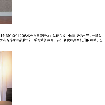
SO 9001 2008标准质量管理体系认证以及中国环境标志产品十环认
中国购房者首选家居品牌”等一系列荣誉称号。在知名度和美誉提升的同时，也