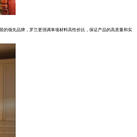
居的领先品牌，罗兰更强调单项材料高性价比，保证产品的高质量和实