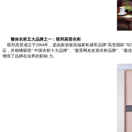
整体衣柜五大品牌之一：联邦高登衣柜
联邦高登成立于2004年，是由新加坡高端家私领军品牌“高登国际”与广
证，并相继获得“ 中国衣柜十大品牌”、“最受网友欢迎衣柜品牌”、“最
增强了品牌在业界的影响 力。