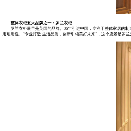
整体衣柜五大品牌之一：罗兰衣柜
罗兰衣柜最早是英国的品牌。06年引进中国，专注于整体家居的制造
用耐用性。“专业打造 生活品质，创新引领美好未来”，这个愿景是罗