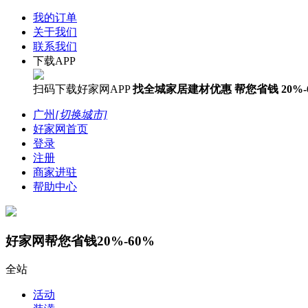
我的订单
关于我们
联系我们
下载APP
扫码下载好家网APP
找全城家居建材优惠
帮您省钱
20%-
广州
[切换城市]
好家网首页
登录
注册
商家进驻
帮助中心
好家网帮您省钱20%-60%
全站
活动