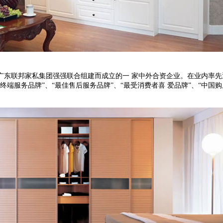
东联邦家私集团强强联合组建而成立的一 家中外合资企业。在业内率先通过I
佳终端服务品牌”、“最佳售后服务品牌”、“最受消费者喜 爱品牌”、“