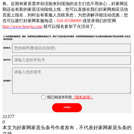
角。近期有家居需求却没能来到现场的业主们也不用灰心，好家网近
期还会有新的家居活动陆续上线，您可以直接在我们好家网相应活动
页面上报名，到时会有客服人员联系您，为您讲解详细活动优惠；您
也可以拨打好家网客服电话：
020-85588009
或登录我们的官网
http://www.howjia.com
就可以报名参加下次活动了。
PS.如您需要选购家居、建材、电器等商品或需要找装修公司，请在下方提交您的具体需求，好家网客服将根据您的个性化需求免费给您推 荐适合的商家门店及促
销活动信息。
您的姓名：
您的手机：
您的需求：
我已阅读并同意
《隐私政策》
立即提交
31377
0
本文为好家网家居头条号作者发布，不代表好家网家居头条的
立场。