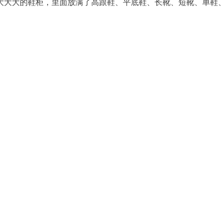
大大大的鞋柜，里面放满了高跟鞋、平底鞋、长靴、短靴、单鞋