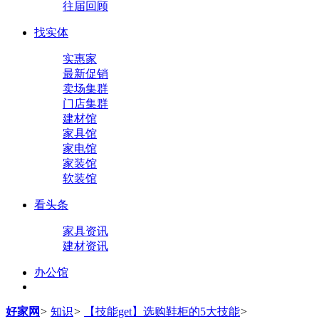
往届回顾
找实体
实惠家
最新促销
卖场集群
门店集群
建材馆
家具馆
家电馆
家装馆
软装馆
看头条
家具资讯
建材资讯
办公馆
好家网
>
知识
>
【技能get】选购鞋柜的5大技能
>