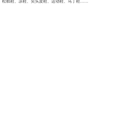
、松
糕鞋、凉鞋、尖头皮鞋、运动鞋、马丁鞋……