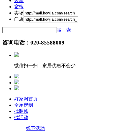
装潢
窗帘
卖场
门店
搜 索
咨询电话：020-85588009
微信扫一扫，家居优惠不会少
好家网首页
全屋定制
找装修
找活动
线下活动