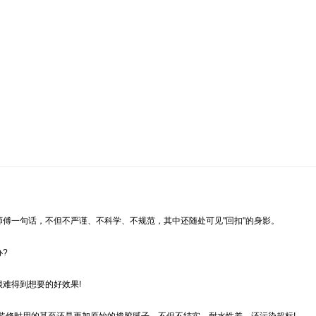
一句话，不但不严谨、不科学、不规范，其中还随处可见"回扣"的身影。
?
难得到想要的好效果!
装修时用的甚至还是更加原始的掺胶腻子，不但不结实、耐水性差，还污染超标!