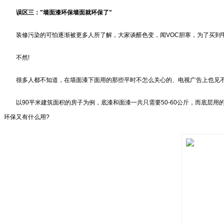
误区三："墙面漆环保墙面就环保了"
装修污染的可怕逐渐被更多人所了解，大家谈醛色变，闻VOC胆寒，为了买到甲
不然!
很多人都不知道，在墙面漆下面用的那些平时不怎么关心的、电视广告上也见不
以90平米建筑面积的房子为例，底漆和面漆一共只需要50-60公斤，而底层用的
环保又有什么用?