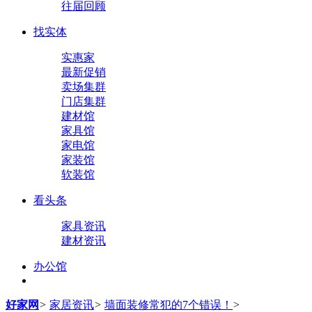
往届回顾
找实体
实惠家
最新促销
卖场集群
门店集群
建材馆
家具馆
家电馆
家装馆
软装馆
看头条
家具资讯
建材资讯
办公馆
好家网
>
家居资讯
>
墙面装修常犯的7个错误！
>