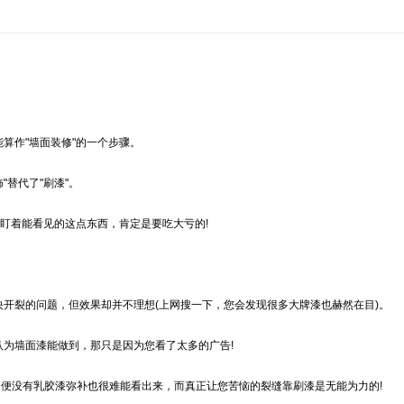
作"墙面装修"的一个步骤。
替代了"刷漆"。
盯着能看见的这点东西，肯定是要吃大亏的!
裂的问题，但效果却并不理想(上网搜一下，您会发现很多大牌漆也赫然在目)。
为墙面漆能做到，那只是因为您看了太多的广告!
即便没有乳胶漆弥补也很难能看出来，而真正让您苦恼的裂缝靠刷漆是无能为力的!