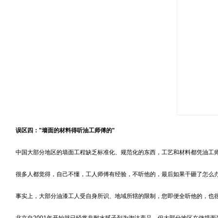
误区四："墙面的材料得听油工师傅的"
中国大部分地区的墙面工程缺乏标准化、规范化的东西，工艺和材料都凭油工师傅
很多人都觉得，自己不懂，工人师傅有经验，不听他的，最后如果干砸了怎么办
事实上，大部分油漆工人受自身所识、地域所辖的限制，您即便全听他的，也很
北京自2001年开始就已经将非耐水腻子列为淘汰产品，但大部分地区在做墙面