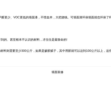
醛更少、VOC更低的墙面漆，不惜血本，大把烧钱。可墙面漆环保墙面就也环保了吗
到的、甚至根本不认识的材料，才往往是最致命的!
材料则需要至少300公斤，如果是掺胶腻子，其中用胶就可以达到100公斤以上，这