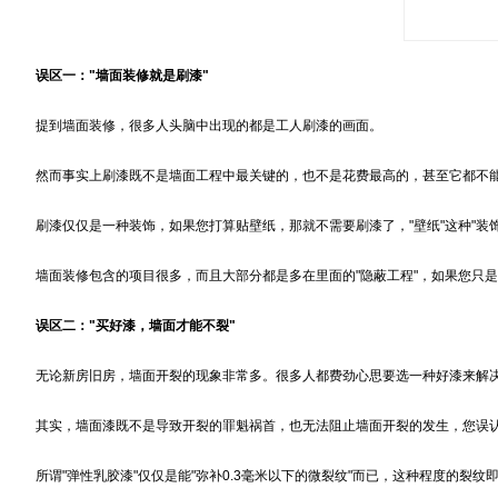
误区一："墙面装修就是刷漆"
提到墙面装修，很多人头脑中出现的都是工人刷漆的画面。
然而事实上刷漆既不是墙面工程中最关键的，也不是花费最高的，甚至它都不能算
刷漆仅仅是一种装饰，如果您打算贴壁纸，那就不需要刷漆了，"壁纸"这种"装饰"
墙面装修包含的项目很多，而且大部分都是多在里面的"隐蔽工程"，如果您只是
误区二："买好漆，墙面才能不裂"
无论新房旧房，墙面开裂的现象非常多。很多人都费劲心思要选一种好漆来解决开
其实，墙面漆既不是导致开裂的罪魁祸首，也无法阻止墙面开裂的发生，您误认
所谓"弹性乳胶漆"仅仅是能"弥补0.3毫米以下的微裂纹"而已，这种程度的裂纹