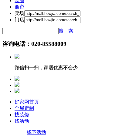
装潢
窗帘
卖场
门店
搜 索
咨询电话：020-85588009
微信扫一扫，家居优惠不会少
好家网首页
全屋定制
找装修
找活动
线下活动