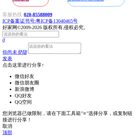
客服热线
:
020-85588009
ICP备案证书号:粤ICP备13040465号
好家网
©2009-2026 版权所有,侵权必究。
0
你尚未
登陆
发表
点击这里进行分享↑
微信好友
微信朋友圈
新浪微博
QQ好友
QQ空间
您浏览器已做限制，请在下面工具箱
"≡"
选择分享，或复制链
接进行分享！
取消
顶部