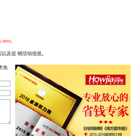
x.html
。
店以及促 销活动信息。
求免