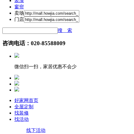
装潢
窗帘
卖场
门店
搜 索
咨询电话：020-85588009
微信扫一扫，家居优惠不会少
好家网首页
全屋定制
找装修
找活动
线下活动