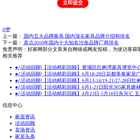
立即提交
0
赞
上一篇：
国内五大品牌家具 国内顶尖家具品牌介绍和排名
下一篇：
盘点2016年国内十大知名沙发品牌厂商排名
免责声明：好家网部分文章来自网络或网友投稿，为使访客获
相关推荐
●
[活动回顾]
【活动精彩回顾】黄埔区红树湾家具博览中心
●
[活动回顾]
【活动精彩回顾】6月18-28日花都美泰家居
●
[活动回顾]
【活动精彩回顾】6月13-14/19-21/27
●
[活动回顾]
【活动精彩回顾】6月1-21日阳光365家具
●
[活动回顾]
【活动精彩回顾】4月23日-5月10日东兴汇
信息中心
家居资讯
活动回顾
卖场资讯
家居头条