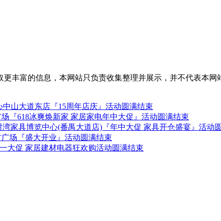
取更丰富的信息，本网站只负责收集整理并展示，并不代表本网
中山大道东店『15周年店庆』活动圆满结束
广场『618冰爽焕新家 家居家电年中大促』活动圆满结束
-28日红树湾家具博览中心(番禺大道店)『年中大促 家具开仓盛宴』活动
建材广场『盛大开业』活动圆满结束
 五一大促 家居建材电器狂欢购活动圆满结束