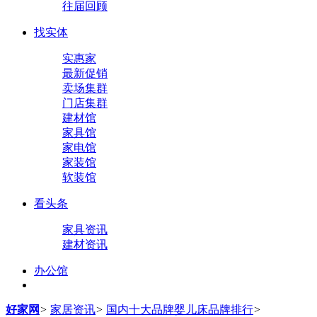
往届回顾
找实体
实惠家
最新促销
卖场集群
门店集群
建材馆
家具馆
家电馆
家装馆
软装馆
看头条
家具资讯
建材资讯
办公馆
好家网
>
家居资讯
>
国内十大品牌婴儿床品牌排行
>