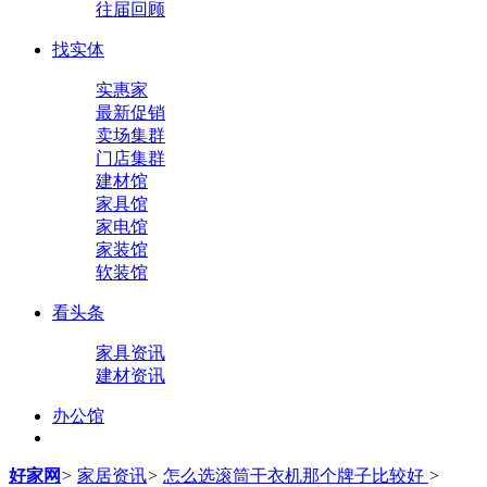
往届回顾
找实体
实惠家
最新促销
卖场集群
门店集群
建材馆
家具馆
家电馆
家装馆
软装馆
看头条
家具资讯
建材资讯
办公馆
好家网
>
家居资讯
>
怎么选滚筒干衣机那个牌子比较好
>