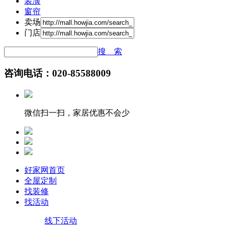
装潢
窗帘
卖场
门店
搜 索
咨询电话：020-85588009
微信扫一扫，家居优惠不会少
好家网首页
全屋定制
找装修
找活动
线下活动