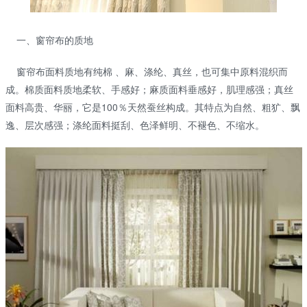
一、窗帘布的质地
窗帘布面料质地有纯棉 、麻、涤纶、真丝，也可集中原料混织而
成。棉质面料质地柔软、手感好；麻质面料垂感好，肌理感强；真丝
面料高贵、华丽，它是100％天然蚕丝构成。其特点为自然、粗犷、飘
逸、层次感强；涤纶面料挺刮、色泽鲜明、不褪色、不缩水。