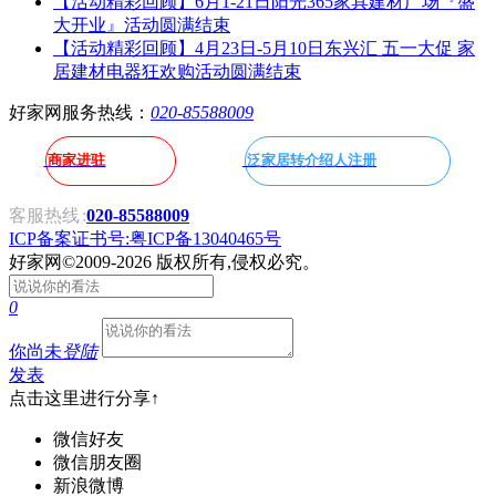
【活动精彩回顾】6月1-21日阳光365家具建材广场『盛
大开业』活动圆满结束
【活动精彩回顾】4月23日-5月10日东兴汇 五一大促 家
居建材电器狂欢购活动圆满结束
好家网服务热线：
020-85588009
商家进驻
泛家居转介绍人注册
客服热线
:
020-85588009
ICP备案证书号:粤ICP备13040465号
好家网
©2009-2026 版权所有,侵权必究。
0
你尚未
登陆
发表
点击这里进行分享↑
微信好友
微信朋友圈
新浪微博