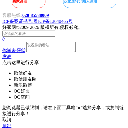
商家进驻
泛家居转介绍人注册
客服热线
:
020-85588009
ICP备案证书号:粤ICP备13040465号
好家网
©2009-2026 版权所有,侵权必究。
0
你尚未
登陆
发表
点击这里进行分享↑
微信好友
微信朋友圈
新浪微博
QQ好友
QQ空间
您浏览器已做限制，请在下面工具箱
"≡"
选择分享，或复制链
接进行分享！
取消
顶部