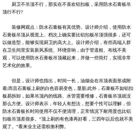
厨卫不吊顶不行，那实在不喜欢铝扣板，采用防水石膏板吊
顶行不行?
装修网观点：防水石膏板有其优势。设计师介绍，使用防水
石膏板吊顶从视觉上、档次上确实要比铝扣板吊顶强很多，还可
以做造型，能够实现厨卫的高大上。设计师介绍，有些高端人群
在卫生间里安装新风系统、环绕音响，由于管道粗、布线不美
观，可以使用防水石膏板吊顶藏起来，并做一些筒灯，实现非常
艺术化的效果。
但是，设计师也指出，时间一长，油烟会在吊顶表面形成附
着;而且石膏板上刷的白色容易变色，显脏;此外，石膏板不如铝扣
板易拆卸，如果吊顶内的线路、水管需要维修，石膏板吊顶就没
那么方便。设计师表示，年轻人有想法，想要个性可以理解，但
防水石膏板长时间使用不仅不便清理，正常情况下耐用度也比铝
扣板吊顶差很多。“顶上刷的有色漆再好看，三四年以后也就不美
观了。”看来业主还需权衡利弊。