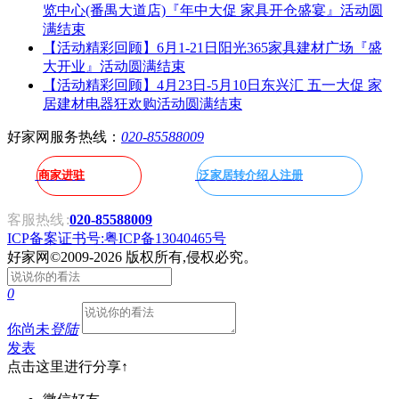
览中心(番禺大道店)『年中大促 家具开仓盛宴』活动圆
满结束
【活动精彩回顾】6月1-21日阳光365家具建材广场『盛
大开业』活动圆满结束
【活动精彩回顾】4月23日-5月10日东兴汇 五一大促 家
居建材电器狂欢购活动圆满结束
好家网服务热线：
020-85588009
商家进驻
泛家居转介绍人注册
客服热线
:
020-85588009
ICP备案证书号:粤ICP备13040465号
好家网
©2009-2026 版权所有,侵权必究。
0
你尚未
登陆
发表
点击这里进行分享↑