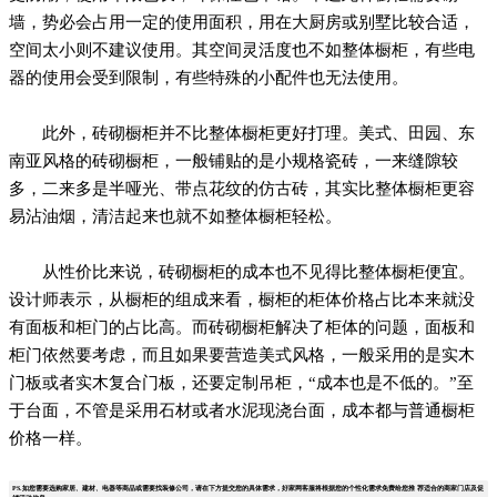
墙，势必会占用一定的使用面积，用在大厨房或别墅比较合适，
空间太小则不建议使用。其空间灵活度也不如整体橱柜，有些电
器的使用会受到限制，有些特殊的小配件也无法使用。
此外，砖砌橱柜并不比整体橱柜更好打理。美式、田园、东
南亚风格的砖砌橱柜，一般铺贴的是小规格瓷砖，一来缝隙较
多，二来多是半哑光、带点花纹的仿古砖，其实比整体橱柜更容
易沾油烟，清洁起来也就不如整体橱柜轻松。
从性价比来说，砖砌橱柜的成本也不见得比整体橱柜便宜。
设计师表示，从橱柜的组成来看，橱柜的柜体价格占比本来就没
有面板和柜门的占比高。而砖砌橱柜解决了柜体的问题，面板和
柜门依然要考虑，而且如果要营造美式风格，一般采用的是实木
门板或者实木复合门板，还要定制吊柜，“成本也是不低的。”至
于台面，不管是采用石材或者水泥现浇台面，成本都与普通橱柜
价格一样。
PS.如您需要选购家居、建材、电器等商品或需要找装修公司，请在下方提交您的具体需求，好家网客服将根据您的个性化需求免费给您推 荐适合的商家门店及促