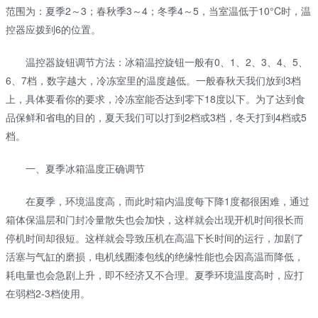
范围为：夏季2～3；春秋季3～4；冬季4～5，当室温低于10°C时，温
控器应拨到6的位置。
温控器旋钮调节方法：冰箱温控旋钮一般有0、1、2、3、4、5、
6、7档，数字越大，冷冻室里的温度越低。一般春秋天我们放到3档
上，具体要看你的要求，冷冻室能否达到零下18度以下。为了达到食
品保鲜和省电的目的，夏天我们可以打到2档或3档，冬天打到4档或5
档。
一、夏季冰箱温度正确调节
在夏季，环境温度高，而此时箱内温度每下降1度都很困难，通过
箱体保温层和门封冷量散失也会加快，这样就会出现开机时间很长而
停机时间却很短。这样就会导致压机在高温下长时间的运行，加剧了
活塞与气缸的磨损，电机线圈漆包线的绝缘性能也会因高温而降低，
耗电量也会急剧上升，即不经济又不合理。夏季环境温度高时，应打
在弱档2-3档使用。