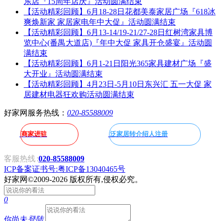
东店『15周年店庆』活动圆满结束
【活动精彩回顾】6月18-28日花都美泰家居广场『618冰
爽焕新家 家居家电年中大促』活动圆满结束
【活动精彩回顾】6月13-14/19-21/27-28日红树湾家具博
览中心(番禺大道店)『年中大促 家具开仓盛宴』活动圆
满结束
【活动精彩回顾】6月1-21日阳光365家具建材广场『盛
大开业』活动圆满结束
【活动精彩回顾】4月23日-5月10日东兴汇 五一大促 家
居建材电器狂欢购活动圆满结束
好家网服务热线：
020-85588009
商家进驻
泛家居转介绍人注册
客服热线
:
020-85588009
ICP备案证书号:粤ICP备13040465号
好家网
©2009-2026 版权所有,侵权必究。
0
你尚未
登陆