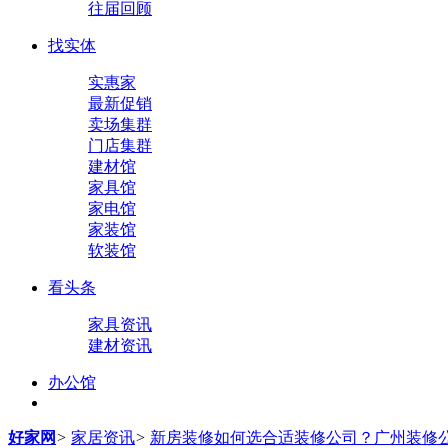
往届回顾
找实体
实惠家
最新促销
卖场集群
门店集群
建材馆
家具馆
家电馆
家装馆
软装馆
看头条
家具资讯
建材资讯
办公馆
好家网
>
家居资讯
>
新房装修如何选合适装修公司？广州装修