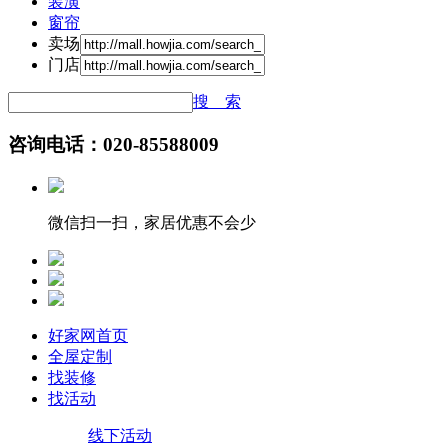
装潢
窗帘
卖场
门店
搜 索
咨询电话：020-85588009
微信扫一扫，家居优惠不会少
好家网首页
全屋定制
找装修
找活动
线下活动