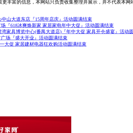
取更丰富的信息，本网站只负责收集整理并展示，并不代表本网
中山大道东店『15周年店庆』活动圆满结束
广场『618冰爽焕新家 家居家电年中大促』活动圆满结束
-28日红树湾家具博览中心(番禺大道店)『年中大促 家具开仓盛宴』活动
建材广场『盛大开业』活动圆满结束
 五一大促 家居建材电器狂欢购活动圆满结束