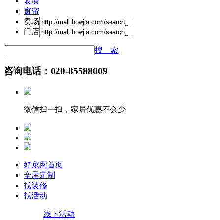
装潢
窗帘
卖场
门店
搜 索
咨询电话：020-85588009
微信扫一扫，家居优惠不会少
好家网首页
全屋定制
找装修
找活动
线下活动