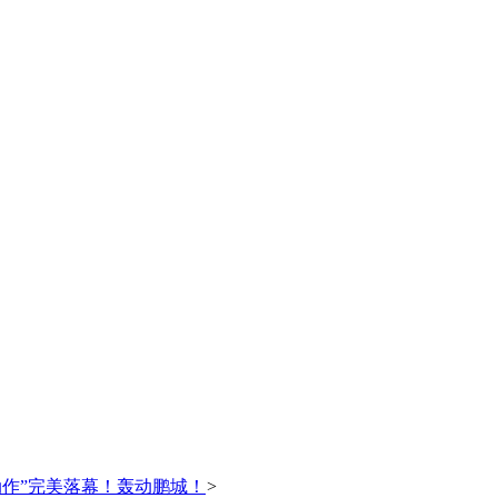
大动作”完美落幕！轰动鹏城！
>