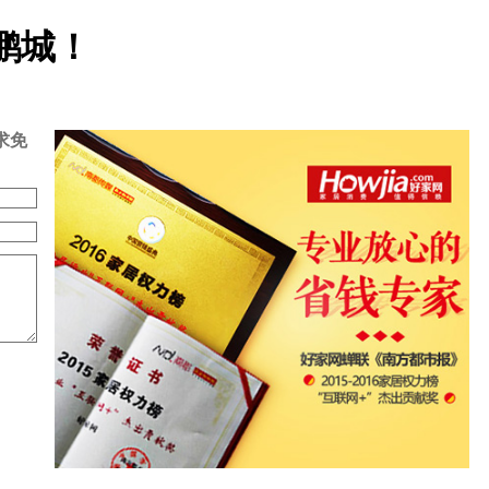
鹏城！
求免