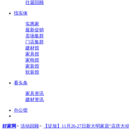
往届回顾
找实体
实惠家
最新促销
卖场集群
门店集群
建材馆
家具馆
家电馆
家装馆
软装馆
看头条
家具资讯
建材资讯
办公馆
好家网
>
活动回顾
>
【绽放】11月26-27日新大明家居“店庆