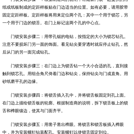
纸或纸板制成的定距样板贴在门边适当的位置。如有必要，请用胶带
固定定距样板。定距样板将用来定位两个孔：其中一个用于锁芯，另
一个用于门边的锁舌。在门上标记这两个孔的中心点。
门锁安装步骤二：用带孔锯的电钻，按指定的大小为锁芯钻孔。
注意不要损坏门另一面的饰面。看见钻尖要穿透时就应停止钻孔，然
后从门的另一面完成钻孔。
门锁安装步骤三：在门边上为锁舌钻一个大小合适的孔，直到接
触到锁芯孔。用组合角尺倚着门边和钻尖，保持钻尖与门成直角。用
砂纸磨平孔的边缘。
门锁安装步骤四：将锁舌插入孔中，并将锁舌板固定到孔上面。
在门边上描绘锁舌板的轮廓。根据制造商的说明，拆下锁舌板上的锁
舌和榫眼镶边，使其与门面齐平。
门锁安装步骤五：用凿子凿出榫眼。将锁舌和锁舌板插入榫眼
中，并为安装螺钉钻装配孔。安装螺钉以使锁舌固定到位。