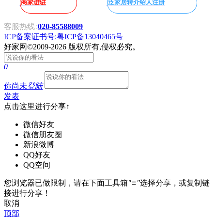
商家进驻
泛家居转介绍人注册
客服热线
:
020-85588009
ICP备案证书号:粤ICP备13040465号
好家网
©2009-2026 版权所有,侵权必究。
0
你尚未
登陆
发表
点击这里进行分享↑
微信好友
微信朋友圈
新浪微博
QQ好友
QQ空间
您浏览器已做限制，请在下面工具箱
"≡"
选择分享，或复制链
接进行分享！
取消
顶部