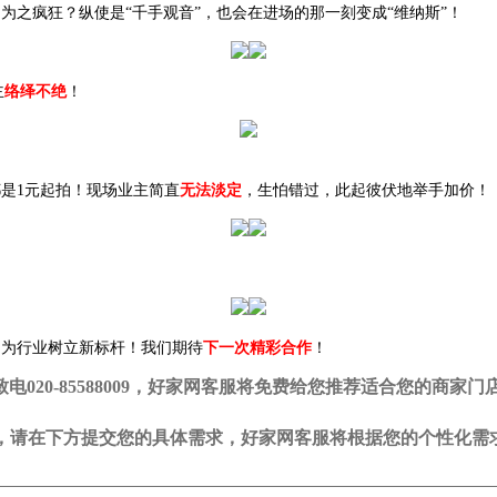
不为之疯狂？纵使是“千手观音”，也会在进场的那一刻变成“维纳斯”！
主
络绎不绝
！
是1元起拍！现场业主简直
无法淡定
，生怕错过，此起彼伏地举手加价！
，为行业树立新标杆！我们期待
下一次精彩合作
！
20-85588009，好家网客服将免费给您推荐适合您的商家门
司，请在下方提交您的具体需求，好家网客服将根据您的个性化需