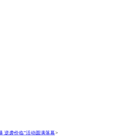
风暴 逆袭价临”活动圆满落幕
>