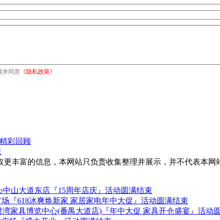
读并同意
《隐私政策》
"精彩回顾
晓
取更丰富的信息，本网站只负责收集整理并展示，并不代表本网
中山大道东店『15周年店庆』活动圆满结束
广场『618冰爽焕新家 家居家电年中大促』活动圆满结束
-28日红树湾家具博览中心(番禺大道店)『年中大促 家具开仓盛宴』活动