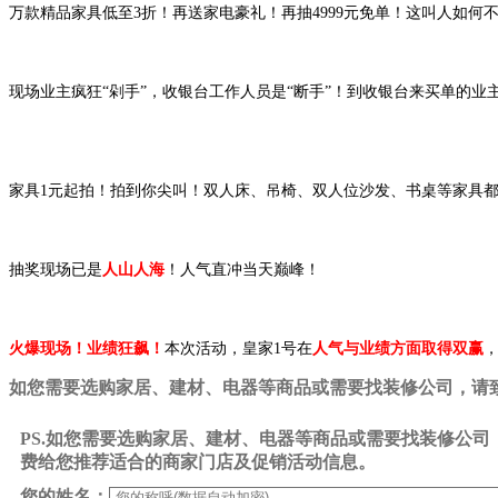
万款精品家具低至3折！再送家电豪礼！再抽4999元免单！这叫人如何
现场业主疯狂“剁手”，收银台工作人员是“断手”！到收银台来买单的业
家具1元起拍！拍到你尖叫！双人床、吊椅、双人位沙发、书桌等家具都
抽奖现场已是
人山人海
！人气直冲当天巅峰！
火爆现场！业绩狂飙！
本次活动，皇家1号在
人气与业绩方面取得双赢
如您需要选购家居、建材、电器等商品或需要找装修公司，请致电0
PS.如您需要选购家居、建材、电器等商品或需要找装修公
费给您推荐适合的商家门店及促销活动信息。
您的姓名：