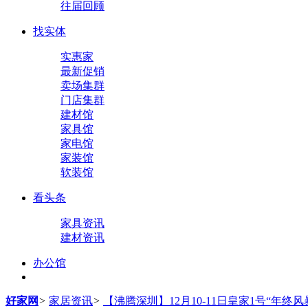
往届回顾
找实体
实惠家
最新促销
卖场集群
门店集群
建材馆
家具馆
家电馆
家装馆
软装馆
看头条
家具资讯
建材资讯
办公馆
好家网
>
家居资讯
>
【沸腾深圳】12月10-11日皇家1号“年终