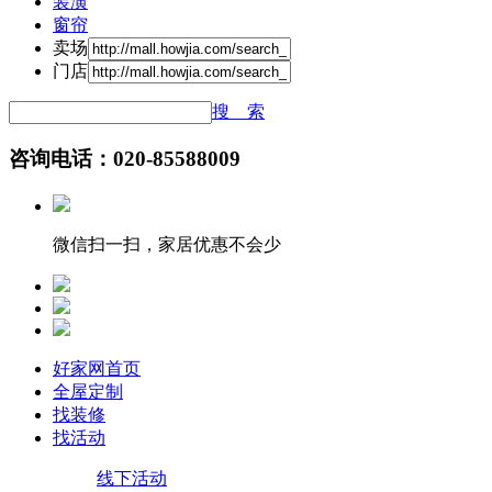
装潢
窗帘
卖场
门店
搜 索
咨询电话：020-85588009
微信扫一扫，家居优惠不会少
好家网首页
全屋定制
找装修
找活动
线下活动