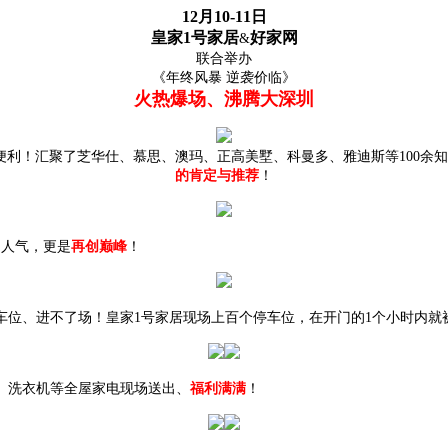
12月10-11日
皇家1号家居
好家网
&
联合举办
《年终风暴 逆袭价临》
火热爆场、沸腾大深圳
便利！汇聚了芝华仕、慕思、澳玛、正高美墅、科曼多、雅迪斯等100余
的肯定与推荐
！
场人气，更是
再创巅峰
！
位、进不了场！皇家1号家居现场上百个停车位，在开门的1个小时内就
、洗衣机等全屋家电现场送出、
福利满满
！