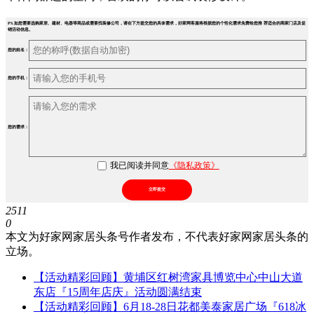
PS.如您需要选购家居、建材、电器等商品或需要找装修公司，请在下方提交您的具体需求，好家网客服将根据您的个性化需求免费给您推 荐适合的商家门店及促
销活动信息。
您的姓名：
您的手机：
您的需求：
我已阅读并同意
《隐私政策》
立即提交
2511
0
本文为好家网家居头条号作者发布，不代表好家网家居头条的
立场。
【活动精彩回顾】黄埔区红树湾家具博览中心中山大道
东店『15周年店庆』活动圆满结束
【活动精彩回顾】6月18-28日花都美泰家居广场『618冰