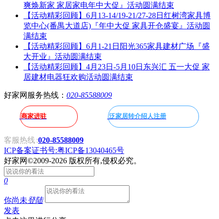
爽焕新家 家居家电年中大促』活动圆满结束
【活动精彩回顾】6月13-14/19-21/27-28日红树湾家具博
览中心(番禺大道店)『年中大促 家具开仓盛宴』活动圆
满结束
【活动精彩回顾】6月1-21日阳光365家具建材广场『盛
大开业』活动圆满结束
【活动精彩回顾】4月23日-5月10日东兴汇 五一大促 家
居建材电器狂欢购活动圆满结束
好家网服务热线：
020-85588009
商家进驻
泛家居转介绍人注册
客服热线
:
020-85588009
ICP备案证书号:粤ICP备13040465号
好家网
©2009-2026 版权所有,侵权必究。
0
你尚未
登陆
发表