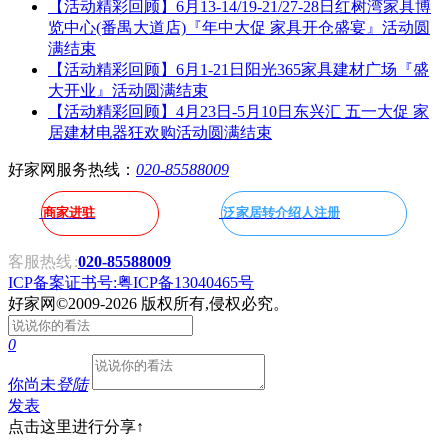
【活动精彩回顾】6月13-14/19-21/27-28日红树湾家具博
览中心(番禺大道店)『年中大促 家具开仓盛宴』活动圆
满结束
【活动精彩回顾】6月1-21日阳光365家具建材广场『盛
大开业』活动圆满结束
【活动精彩回顾】4月23日-5月10日东兴汇 五一大促 家
居建材电器狂欢购活动圆满结束
好家网服务热线：
020-85588009
商家进驻
泛家居转介绍人注册
客服热线
:
020-85588009
ICP备案证书号:粤ICP备13040465号
好家网
©2009-2026 版权所有,侵权必究。
0
你尚未
登陆
发表
点击这里进行分享↑