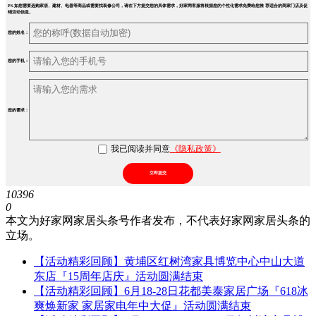
PS.如您需要选购家居、建材、电器等商品或需要找装修公司，请在下方提交您的具体需求，好家网客服将根据您的个性化需求免费给您推 荐适合的商家门店及促
销活动信息。
您的姓名：
您的手机：
您的需求：
我已阅读并同意
《隐私政策》
立即提交
10396
0
本文为好家网家居头条号作者发布，不代表好家网家居头条的
立场。
【活动精彩回顾】黄埔区红树湾家具博览中心中山大道
东店『15周年店庆』活动圆满结束
【活动精彩回顾】6月18-28日花都美泰家居广场『618冰
爽焕新家 家居家电年中大促』活动圆满结束