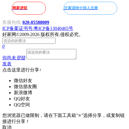
商家进驻
泛家居转介绍人注册
客服热线
:
020-85588009
ICP备案证书号:粤ICP备13040465号
好家网
©2009-2026 版权所有,侵权必究。
0
你尚未
登陆
发表
点击这里进行分享↑
微信好友
微信朋友圈
新浪微博
QQ好友
QQ空间
您浏览器已做限制，请在下面工具箱
"≡"
选择分享，或复制链
接进行分享！
取消