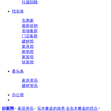
往届回顾
找实体
实惠家
最新促销
卖场集群
门店集群
建材馆
家具馆
家电馆
家装馆
软装馆
看头条
家具资讯
建材资讯
办公馆
好家网
>
家居资讯
>
实木餐桌的保养 全实木餐桌的优点
>