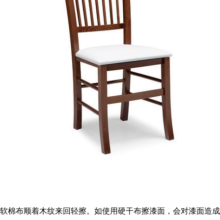
软棉布顺着木纹来回轻擦。如使用硬干布擦漆面，会对漆面造成