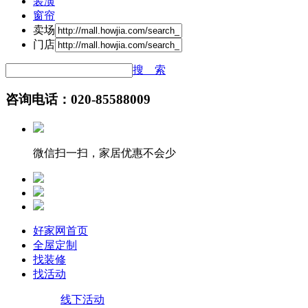
装潢
窗帘
卖场
门店
搜 索
咨询电话：020-85588009
微信扫一扫，家居优惠不会少
好家网首页
全屋定制
找装修
找活动
线下活动