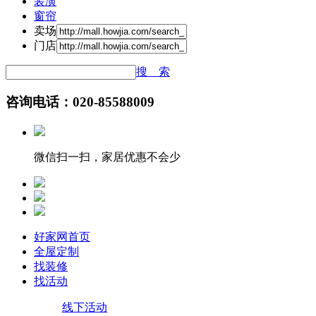
装潢
窗帘
卖场
门店
搜 索
咨询电话：020-85588009
微信扫一扫，家居优惠不会少
好家网首页
全屋定制
找装修
找活动
线下活动