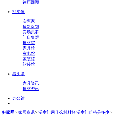
往届回顾
找实体
实惠家
最新促销
卖场集群
门店集群
建材馆
家具馆
家电馆
家装馆
软装馆
看头条
家具资讯
建材资讯
办公馆
好家网
>
家居资讯
>
浴室门用什么材料好 浴室门价格是多少
>