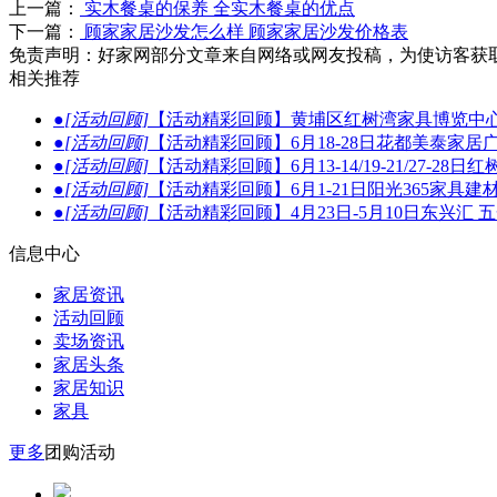
上一篇：
实木餐桌的保养 全实木餐桌的优点
下一篇：
顾家家居沙发怎么样 顾家家居沙发价格表
免责声明：好家网部分文章来自网络或网友投稿，为使访客获
相关推荐
●
[活动回顾]
【活动精彩回顾】黄埔区红树湾家具博览中心
●
[活动回顾]
【活动精彩回顾】6月18-28日花都美泰家居
●
[活动回顾]
【活动精彩回顾】6月13-14/19-21/27
●
[活动回顾]
【活动精彩回顾】6月1-21日阳光365家具
●
[活动回顾]
【活动精彩回顾】4月23日-5月10日东兴汇
信息中心
家居资讯
活动回顾
卖场资讯
家居头条
家居知识
家具
更多
团购活动