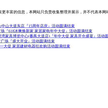
取更丰富的信息，本网站只负责收集整理并展示，并不代表本网
中山大道东店『15周年店庆』活动圆满结束
广场『618冰爽焕新家 家居家电年中大促』活动圆满结束
-28日红树湾家具博览中心(番禺大道店)『年中大促 家具开仓盛宴』活动
建材广场『盛大开业』活动圆满结束
 五一大促 家居建材电器狂欢购活动圆满结束